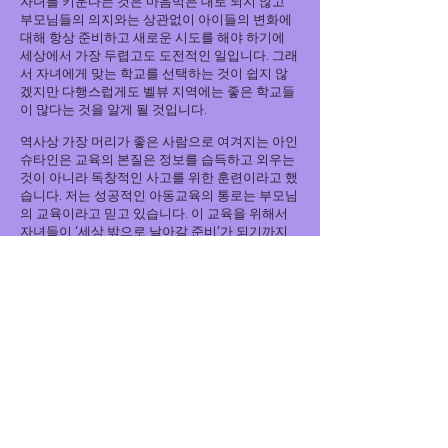
자녀를 키운다는 것은 마음먹은 대로 되지 않고
부모님들의 의지와는 상관없이 아이들의 변화에
대해 항상 준비하고 새로운 시도를 해야 하기에
세상에서 가장 두렵고도 도전적인 일입니다. 그래
서 자녀에게 맞는 학교를 선택하는 것이 쉽지 않
겠지만 다행스럽게도 벨뷰 지역에는 좋은 학교들
이 많다는 것을 알게 될 것입니다.
역사상 가장 머리가 좋은 사람으로 여겨지는 아인
슈타인은 교육의 본질은 정보를 습득하고 외우는
것이 아니라 독창적인 사고를 위한 훈련이라고 했
습니다. 저는 성공적인 아동교육의 통로는 부모님
의 교육이라고 믿고 있습니다. 이 교육을 위해서
자녀들이 ‘세상 밖으로 날아갈 준비’가 되기까지
부모를 통해 올바른 양식을 배우고 수없는 시행착
오를 겪는 동안 어른들의 끝없는 인내와 격려가
자녀들에게 뒷받침되어야 한다고 생각합니다. 저
는 이러한 교육을 받은 아이들이 자라서 덕을 쌓
고 자신이 가진 재능과 삶의 분명한 목적을 발견
해 나가면서 긍정적인 자아를 형성하여 사회의 중
요한 일원으로 멋지게 성장해 있을 모습을 생각할
때 마다 저는 가슴이 너무나 벅차오릅니다.
특히 이곳 미국에서 생활하는 모든 아이들은 다양
한 문화를 접하고 어려운 지식을 습득하기 위한
사고를 배우게 됩니다. 더군다나 그 전 단계인 영